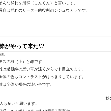
そんな群れを混群（こんぐん）と言います。
写真は群れのリーダー的役割のシジュウカラです。
節がやって来た♡
:08
)
モズの雄（上）と雌です。
雄は過眼線の黒い帯が遠くからでも目立ちます。
全体の色もコントラストがはっきりしています。
雌は全体が褐色の淡い色です。
秋の
人も多いと思います。