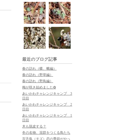
最近のブログ記事
春の訪れ（蝶、蛾編）
春の訪れ（野草編）
春の訪れ（野鳥編）
梅が咲き始めました✿
あいかわチャレンジキャンプ 3
日目
あいかわチャレンジキャンプ 2
日目
あいかわチャレンジキャンプ 1
日目
木も脱皮する？
冬の名物、混群をつくる鳥たち
百舌鳥（モズ）恋の季節がやっ