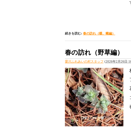
続きを読む:
春の訪れ（蝶、蛾編）
春の訪れ（野草編）
愛川ふれあいの村スタッフ
(
2026年2月26日 16