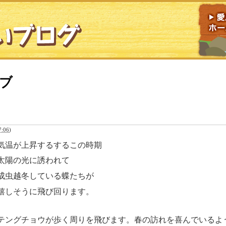
イブ
:06
)
気温が上昇するするこの時期
太陽の光に誘われて
成虫越冬している蝶たちが
嬉しそうに飛び回ります。
テングチョウが歩く周りを飛びます。春の訪れを喜んでいるよ