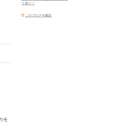
て来た♡
このブログを購読
モ