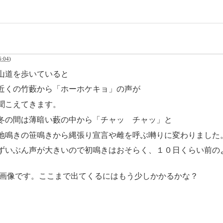
:04
)
山道を歩いていると
近くの竹藪から「ホーホケキョ」の声が
聞こえてきます。
冬の間は薄暗い藪の中から「チャッ チャッ」と
地鳴きの笹鳴きから縄張り宣言や雌を呼ぶ囀りに変わりました
ずいぶん声が大きいので初鳴きはおそらく、１０日くらい前の
画像です。ここまで出てくるにはもう少しかかるかな？