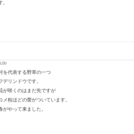
す。
:34
)
村を代表する野草の一つ
フデリンドウです。
花が咲くのはまだ先ですが
コメ粒ほどの蕾がついています。
春がやって来ました。