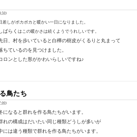
:50
)
日差しがポカポカと暖かい一日になりました。
しばらく
はこの暖かさは続くようでうれしいです。
先日、村を歩いていると白樺の樹皮がくるりと丸まって
落ちているのを見つけました。
コロンとした形がかわいらしいですね♪
る鳥たち
:00
)
冬になると群れを作る鳥たちがいます。
群れの構成はだいたい同じ種類どうしが多いが
中には違う種類で群れを作る鳥たちがいます。