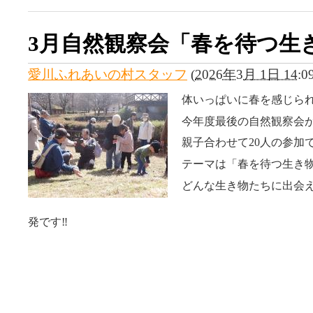
3月自然観察会「春を待つ生
愛川ふれあいの村スタッフ
(
2026年3月 1日 14:0
体いっぱいに春を感じら
今年度最後の自然観察会
親子合わせて20人の参加
テーマは「春を待つ生き
どんな生き物たちに出会
さ
発です‼