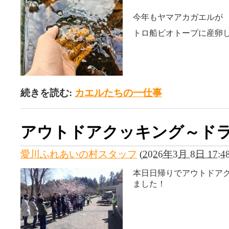
今年もヤマアカガエルが
トロ船ビオトープに産卵
続きを読む:
カエルたちの一仕事
アウトドアクッキング～ド
愛川ふれあいの村スタッフ
(
2026年3月 8日 17:4
本日日帰りでアウトドア
ました！