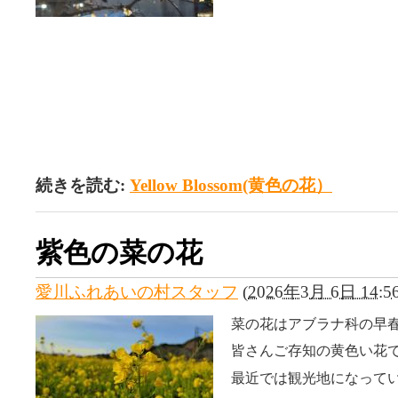
続きを読む:
Yellow Blossom(黄色の花）
紫色の菜の花
愛川ふれあいの村スタッフ
(
2026年3月 6日 14:5
菜の花はアブラナ科の早
皆さんご存知の黄色い花
最近では観光地になって