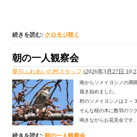
続きを読む:
クロモジ咲く
朝の一人観察会
愛川ふれあいの村スタッフ
(
2026年3月27日 10:2
南からソメイヨシノの満
届き始めました。
村のソメイヨシノは２～
そんな桜の木に数羽のツ
鳴きながらお花見会です
続きを読む:
朝の一人観察会