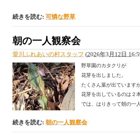
続きを読む:
可憐な野草
朝の一人観察会
愛川ふれあいの村スタッフ
(
2026年3月12日 16:5
野草園のカタクリが
花芽を出しました。
たくさん葉が出ています
花芽を出しているのは２
では、はりきって朝の一
続きを読む:
朝の一人観察会