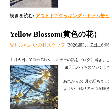
続きを読む:
アウトドアクッキング～ドラム缶
Yellow Blossom(黄色の花）
愛川ふれあいの村スタッフ
(
2026年3月 7日 16:0
１月６日にYellow Blossom 四天王の話をブログに書きま
四天王のうちのソシンロ
あれから2ヶ月が経ちまし
ようやく残りの三つが咲