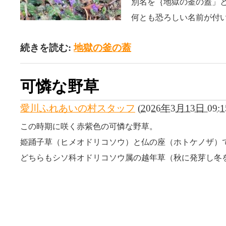
別名を｛地獄の釜の蓋」
何とも恐ろしい名前が付
続きを読む:
地獄の釜の蓋
可憐な野草
愛川ふれあいの村スタッフ
(
2026年3月13日 09:1
この時期に咲く赤紫色の可憐な野草。
姫踊子草（ヒメオドリコソウ）と仏の座（ホトケノザ）
どちらもシソ科オドリコソウ属の越年草（秋に発芽し冬