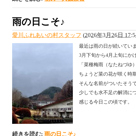
雨の日こそ♪
愛川ふれあいの村スタッフ
(
2026年3月26日 17:5
最近は雨の日が続いてい
3月下旬から4月上旬にか
「菜種梅雨（なたねづゆ
ちょうど菜の花が咲く時
そんな名前がついたそう
少しでも水不足の解消に
感じる今日この頃です。
続きを読む:
雨の日こそ♪