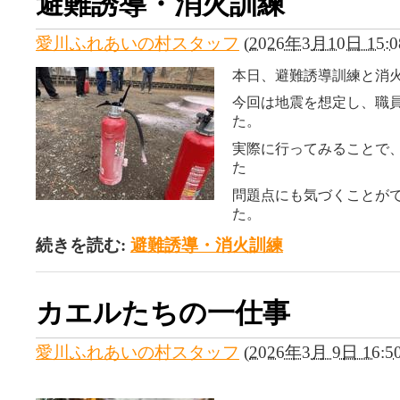
避難誘導・消火訓練
愛川ふれあいの村スタッフ
(
2026年3月10日 15:0
本日、避難誘導訓練と消
今回は地震を想定し、職
た。
実際に行ってみることで
た
問題点にも気づくことが
た。
続きを読む:
避難誘導・消火訓練
カエルたちの一仕事
愛川ふれあいの村スタッフ
(
2026年3月 9日 16:5