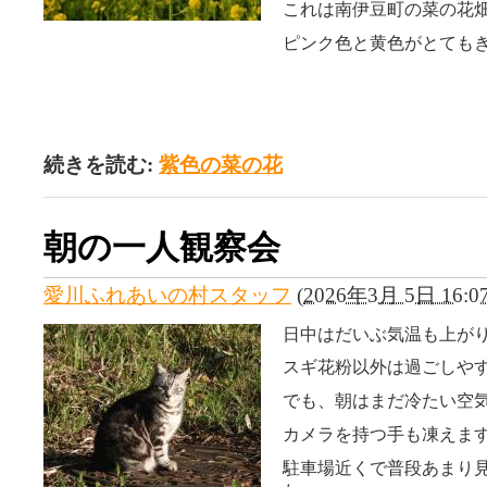
これは南伊豆町の菜の花
ピンク色と黄色がとても
続きを読む:
紫色の菜の花
朝の一人観察会
愛川ふれあいの村スタッフ
(
2026年3月 5日 16:0
日中はだいぶ気温も上が
スギ花粉以外は過ごしや
でも、朝はまだ冷たい空
カメラを持つ手も凍えま
駐車場近くで普段あまり