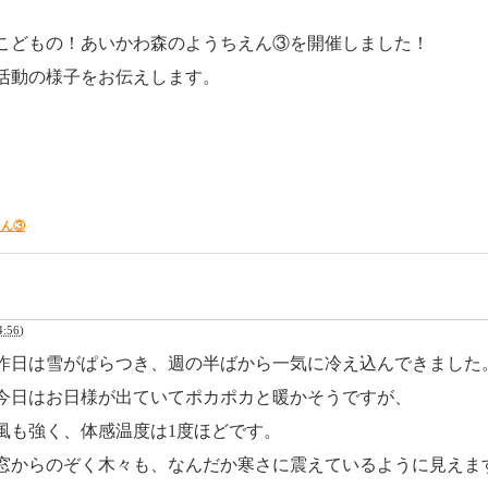
こどもの！あいかわ森のようちえん③を開催しました！
活動の様子をお伝えします。
えん③
:56
)
昨日は雪がぱらつき、週の半ばから一気に冷え込んできました
今日はお日様が出ていてポカポカと暖かそうですが、
風も強く、体感温度は1度ほどです。
窓からのぞく木々も、なんだか寒さに震えているように見えま