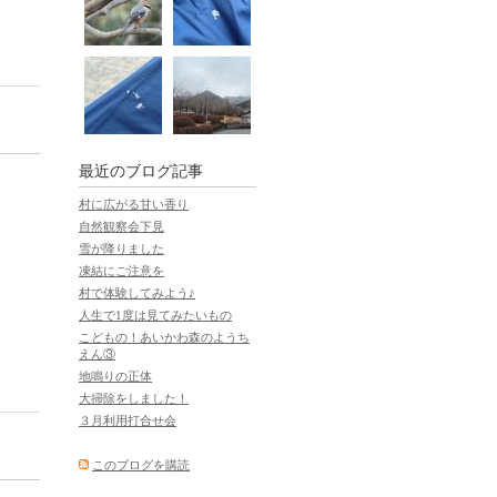
最近のブログ記事
村に広がる甘い香り
自然観察会下見
雪が降りました
凍結にご注意を
村で体験してみよう♪
人生で1度は見てみたいもの
こどもの！あいかわ森のようち
えん③
地鳴りの正体
大掃除をしました！
３月利用打合せ会
このブログを購読