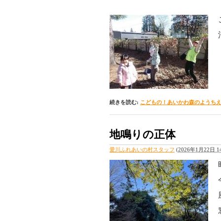
続きを読む:
こどもの！あいかわ森のようち
地鳴りの正体
愛川ふれあいの村スタッフ
(
2026年1月22日 14