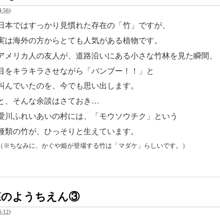
:56
)
日本ではすっかり見慣れた存在の「竹」ですが、
実は海外の方からとても人気がある植物です。
アメリカ人の友人が、
道路沿いにある小さな竹林を見た瞬間、
目をキラキラさせながら
「バンブー！！」と
叫んでいたのを、今でも思い出します。
と、そんな余談はさておき…
愛川ふれいあいの村には、「モウソウチク」という
種類の竹が、
ひっそりと生えています。
（※ちなみに、かぐや姫が登場する竹は「マダケ」らしいです。）
森のようちえん③
:12
)