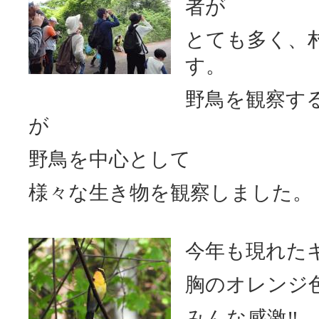
者が
とても多く、
す。
野鳥を観察す
が
野鳥を中心として
様々な生き物を観察しました。
今年も現れた
胸のオレンジ
みんな感激‼