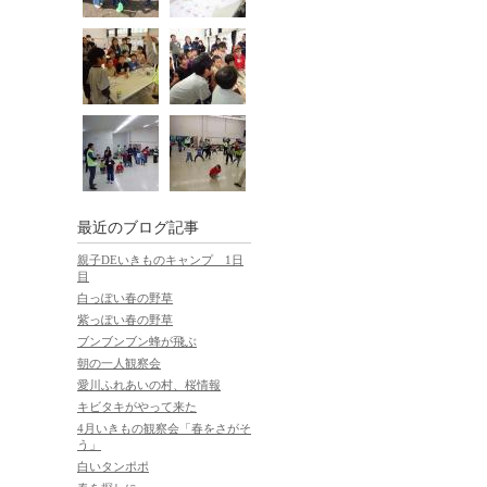
最近のブログ記事
親子DEいきものキャンプ 1日
目
白っぽい春の野草
紫っぽい春の野草
ブンブンブン蜂が飛ぶ
朝の一人観察会
愛川ふれあいの村、桜情報
キビタキがやって来た
4月いきもの観察会「春をさがそ
う」
白いタンポポ