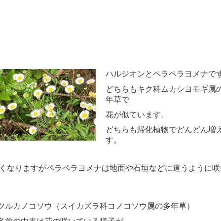
ハルジオンとペラペラヨメナで
どちらもキク科ムカシヨモギ属
年草で
花が似ています。
どちらも帰化植物でどんどん増
す。
くなりますがペラペラヨメナは地面や石垣などに這うように咲
ツルカノコソウ（スイカズラ科コノコソウ属の多年草）