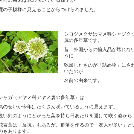
名前の由来は花の咲いている様子が
鹿の子模様に見えることからつけられました。
シロツメクサはマメ科シャジク
属の多年草です。
昔、外国からの輸入品が壊れな
うに
乾燥したものが「詰め物」にさ
いたのが
名前の由来です。
シャガ（アヤメ科アヤメ属の多年草）は
気のせいか今年はたくさん咲いているように見えます。
鋭い剣のようにとがった葉を持ち日あたりを避けて咲く姿から
花言葉は「反抗」もあるが、群落を作るので「友人が多い」と
のもあります。