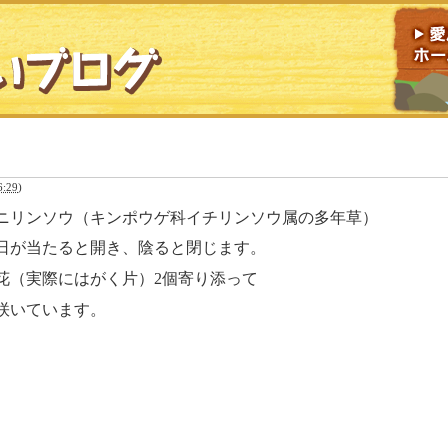
:29
)
ニリンソウ（キンポウゲ科イチリンソウ属の多年草）
日が当たると開き、陰ると閉じます。
花（実際にはがく片）2個寄り添って
咲いています。