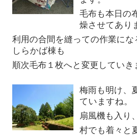
毛布も本日の
燥させてあり
利用の合間を縫っての作業にな
しらかば棟も
順次毛布１枚へと変更していき
梅雨も明け、
ていますね。
扇風機も入り
村でも
着々と