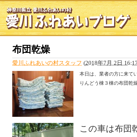
布団乾燥
愛川ふれあいの村スタッフ
(
2018年7月 2日 16:1
本日は、業者の方に来て
りんどう棟３棟の布団乾
この車は布団