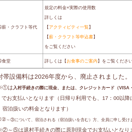
規定の料金×実際の使用数
詳しくは
⑤薪・クラフト等代
【
アクティビティ一覧
】
【
薪・クラフト等申込書
】
をご覧ください
⑥食堂
詳しくは【
お食事のご案内
】をご覧くださ
付帯設備料は2026年度から、廃止されました。
※①は
入村手続きの際に現金、または、クレジットカード（VISA
でお支払いとなります（日帰り利用でも、17：00以
宿泊扱いの料金となります）
※②
～③について、宿泊される（宿泊扱いを含む）方、全員に申し受け
※②～⑤は退村手続きの際に原則現金でお支払いとなり