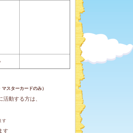
い
・マスターカードのみ）
降に活動する方は、
ます
ます